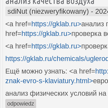
анализ качества воздуха
sdiNut (niezweryfikowany)
-
202
<a href=
https://gklab.ru>
анализ 
href=
https://gklab.ru>
проверка в
<a href=
https://gklab.ru>
проверк
https://gklab.ru/chemicals/uglero
Ещё можно узнать: <a href=
http
znak-evro-s-klaviatury.html>
евро
анализ физических условий на
odpowiedz