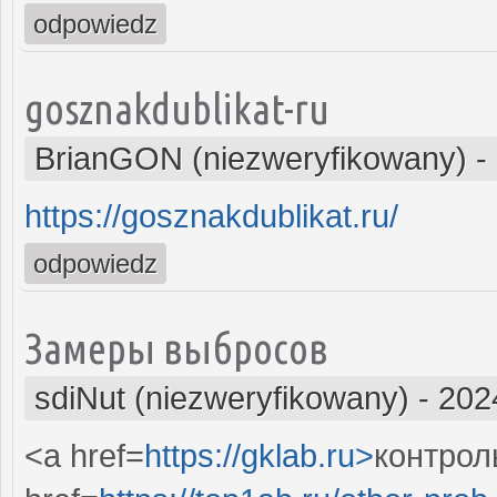
odpowiedz
gosznakdublikat-ru
BrianGON (niezweryfikowany)
-
https://gosznakdublikat.ru/
odpowiedz
Замеры выбросов
sdiNut (niezweryfikowany)
-
202
<a href=
https://gklab.ru>
контрол