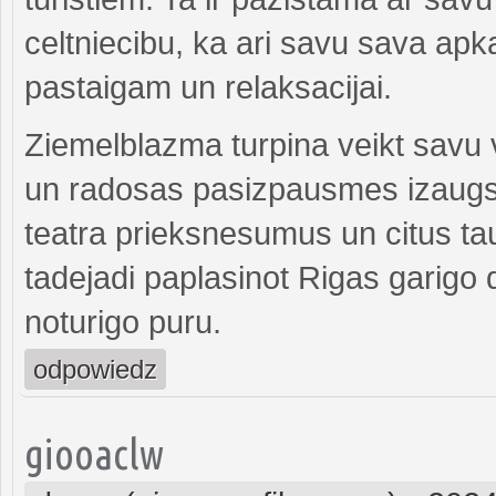
celtniecibu, ka ari savu sava apk
pastaigam un relaksacijai.
Ziemelblazma turpina veikt savu 
un radosas pasizpausmes izaugsmi
teatra prieksnesumus un citus 
tadejadi paplasinot Rigas garigo 
noturigo puru.
odpowiedz
giooaclw