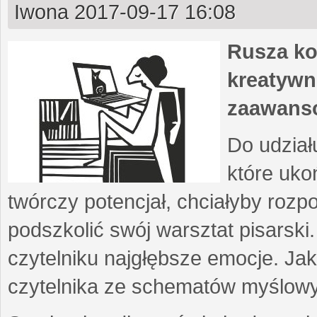
Iwona
2017-09-17 16:08
Rusza ko
kreatywn
zaawans
Do udział
które uko
twórczy potencjał, chciałyby roz
podszkolić swój warsztat pisarski
czytelniku najgłębsze emocje. Ja
czytelnika ze schematów myślow