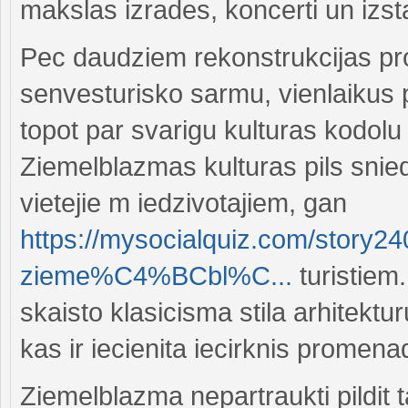
makslas izrades, koncerti un izst
Pec daudziem rekonstrukcijas proc
senvesturisko sarmu, vienlaikus
topot par svarigu kulturas kodolu 
Ziemelblazmas kulturas pils snie
vietejie m iedzivotajiem, gan
https://mysocialquiz.com/story
zieme%C4%BCbl%C...
turistiem.
skaisto klasicisma stila arhitektu
kas ir iecienita iecirknis promen
Ziemelblazma nepartraukti pildit 