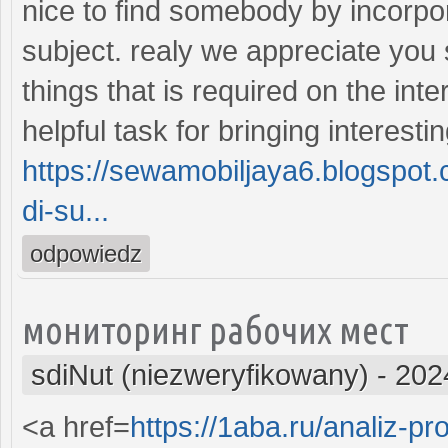
nice to find somebody by incorpora
subject. realy we appreciate you s
things that is required on the inte
helpful task for bringing interesti
https://sewamobiljaya6.blogspot
di-su...
odpowiedz
мониторинг рабочих мест
sdiNut (niezweryfikowany)
-
202
<a href=
https://1aba.ru/analiz-