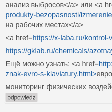
анализ выбросов</a> или <a hr
produkty-bezopasnosti/izmerenie-
на рабочих местах</a>
<a href=
https://x-laba.ru/kontrol
https://gklab.ru/chemicals/azotna
Ещё можно узнать: <a href=
http
znak-evro-s-klaviatury.html>
евро
мониторинг физических воздей
odpowiedz