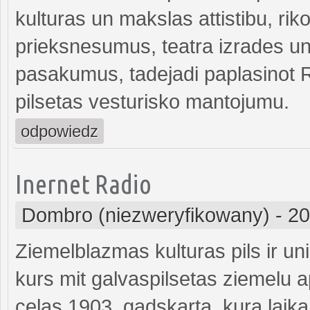
kulturas un makslas attistibu, rik
prieksnesumus, teatra izrades u
pasakumus, tadejadi paplasinot R
pilsetas vesturisko mantojumu.
odpowiedz
Inernet Radio
Dombro (niezweryfikowany)
-
20
Ziemelblazmas kulturas pils ir uni
kurs mit galvaspilsetas ziemelu 
celas 1903. gadskarta, kura laika