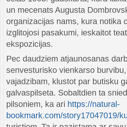
un mecenats Augusta Dombrovsk
organizacijas nams, kura notika 
izglitojosi pasakumi, ieskaitot te
ekspozicijas.
Pec daudziem atjaunosanas darbi
senvesturisko vienkarso burvibu, 
vajadzibam, klustot par butisku g
galvaspilseta. Sobaltdien ta snie
pilsoniem, ka ari
https://natural-
bookmark.com/story17047019/k
turistiem. Ta ir pazistama ar sav