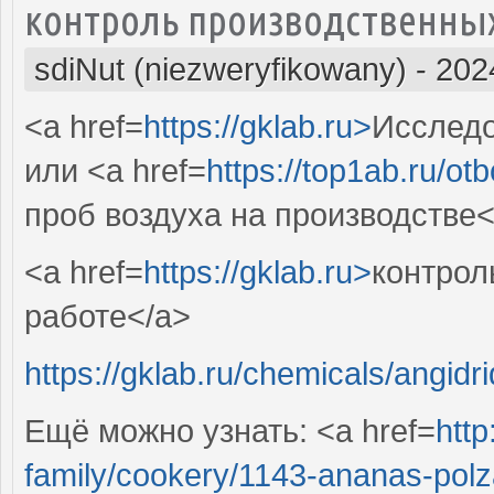
контроль производственных
sdiNut (niezweryfikowany)
-
202
<a href=
https://gklab.ru>
Исследо
или <a href=
https://top1ab.ru/o
проб воздуха на производстве<
<a href=
https://gklab.ru>
контрол
работе</a>
https://gklab.ru/chemicals/angidrid
Ещё можно узнать: <a href=
http
family/cookery/1143-ananas-polza