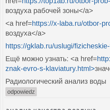
href=
https://top1ab.ru/otbor-pro
воздуха рабочей зоны</a>
<a href=
https://x-laba.ru/otbor-
воздуха</a>
https://gklab.ru/uslugi/fizicheski
Ещё можно узнать: <a href=
http
znak-evro-s-klaviatury.html>
знач
Радиологический анализ воды
odpowiedz