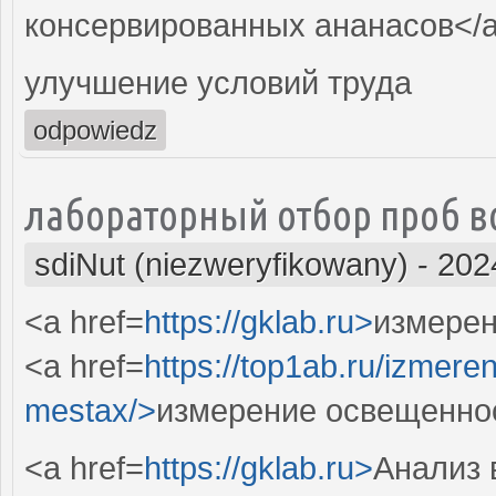
консервированных ананасов</
улучшение условий труда
odpowiedz
лабораторный отбор проб в
sdiNut (niezweryfikowany)
-
202
<a href=
https://gklab.ru>
измерен
<a href=
https://top1ab.ru/izmere
mestax/>
измерение освещеннос
<a href=
https://gklab.ru>
Анализ 