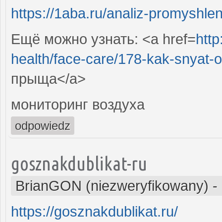
https://1aba.ru/analiz-promyshle
Ещё можно узнать: <a href=
http
health/face-care/178-kak-snyat-o
прыща</a>
мониторинг воздуха
odpowiedz
gosznakdublikat-ru
BrianGON (niezweryfikowany)
-
https://gosznakdublikat.ru/