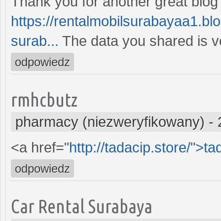
Thank you for another great blog
https://rentalmobilsurabayaa1.b
surab...
The data you shared is ve
odpowiedz
rmhcbutz
pharmacy (niezweryfikowany)
-
<a href="
http://tadacip.store/">ta
odpowiedz
Car Rental Surabaya