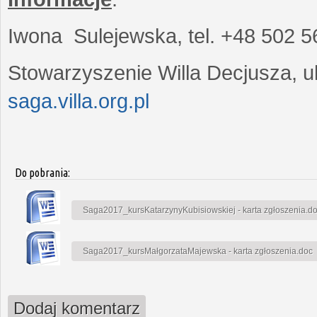
Iwona Sulejewska, tel. +48 502 5
Stowarzyszenie Willa Decjusza, ul
saga.villa.org.pl
Do pobrania:
Saga2017_kursKatarzynyKubisiowskiej - karta zgłoszenia.d
Saga2017_kursMałgorzataMajewska - karta zgłoszenia.doc
Dodaj komentarz