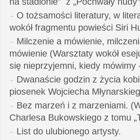
na stadionie” z „Pochwały nudy”
O tożsamości literatury, w liter
wokół fragmentu powieści Siri H
Milczenie a mówienie, milczeni
mówienie (Warsztaty wokół esej
się nieprzyjemni, kiedy mówimy - 
Dwanaście godzin z życia kobi
piosenek Wojciecha Młynarskie
Bez marzeń i z marzeniami. (
Charlesa Bukowskiego z tomu „T
List do ulubionego artysty.