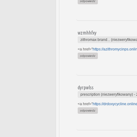
odpowiedz
wzmhhfxy
zithromax brand... (niezweryfikow
<a href="
https://azithromycinps.onli
odpowiedz
dyrpwlss
prescription (niezweryfikowany)
-
<a href="
https://drdoxycycline.onli
odpowiedz