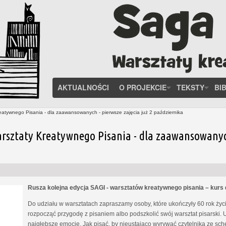
AKTUALNOŚCI
O PROJEKCIE
TEKSTY
BI
eatywnego Pisania - dla zaawansowanych - pierwsze zajęcia już 2 października
rsztaty Kreatywnego Pisania - dla zaawansowanych 
Rusza kolejna edycja SAGI - warsztatów kreatywnego pisania – kur
Do udziału w warsztatach zapraszamy osoby, które ukończyły 60 rok życia
rozpocząć przygodę z pisaniem albo podszkolić swój warsztat pisarski. 
najgłębsze emocje. Jak pisać, by nieustająco wyrywać czytelnika ze s