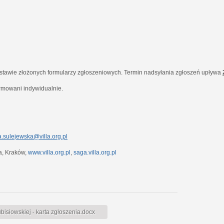
dstawie złożonych formularzy zgłoszeniowych. Termin nadsyłania zgłoszeń upływa
ormowani indywidualnie.
.sulejewska@villa.org.pl
7a, Kraków,
www.villa.org.pl
,
saga.villa.org.pl
siowskiej - karta zgłoszenia.docx