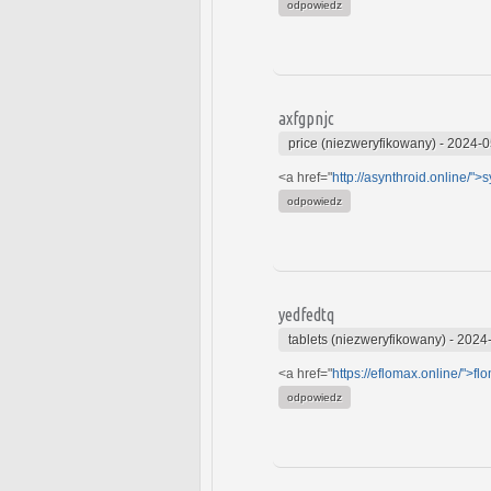
odpowiedz
axfgpnjc
price (niezweryfikowany)
-
2024-0
<a href="
http://asynthroid.online/">
odpowiedz
yedfedtq
tablets (niezweryfikowany)
-
2024-
<a href="
https://eflomax.online/">fl
odpowiedz