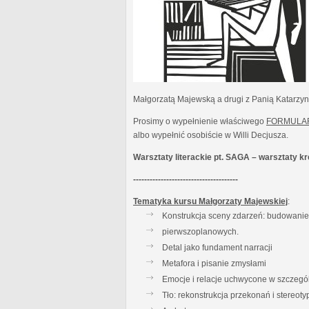
Małgorzatą Majewską a drugi z Panią Katarzy
Prosimy o wypełnienie właściwego
FORMULA
albo wypełnić osobiście w Willi Decjusza.
Warsztaty literackie pt. SAGA – warsztaty 
--------------------------------------
Tematyka kursu Małgorzaty Majewskiej
:
Konstrukcja sceny zdarzeń: budowanie t
pierwszoplanowych.
Detal jako fundament narracji
Metafora i pisanie zmysłami
Emocje i relacje uchwycone w szczegó
Tło: rekonstrukcja przekonań i stereot