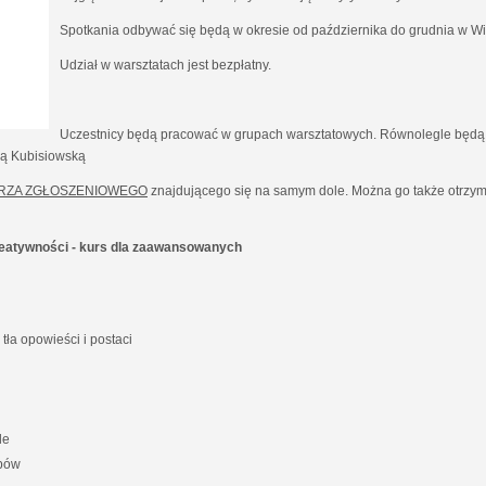
Spotkania odbywać się będą w okresie od października do grudnia w Wil
Udział w warsztatach jest bezpłatny.
Uczestnicy będą pracować w grupach warsztatowych. Równolegle będą 
ną Kubisiowską
RZA ZGŁOSZENIOWEGO
znajdującego się na samym dole. Można go także otrzyma
kreatywności - kurs dla zaawansowanych
ła opowieści i postaci
le
ypów