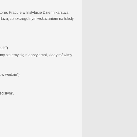
torie. Pracuje w Instytucie Dziennikarstwa,
ortażu, ze szczególnym wskazaniem na teksty
ach”)
zymy stajemy się nieprzyjemni, kiedy mówimy
c w wodzie”)
ścisłym”.