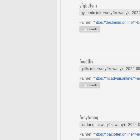
yfqbdfym
generic (niezweryfikowany)
-
2024
<a href="
https://declomid.online/">b
odpowiedz
foodlliv
pills (niezweryfikowany)
-
2024-05
<a href="
https://mcadvair.online/">a
odpowiedz
fonybmoq
order (niezweryfikowany)
-
2024-0
<a href="
https://ibaclofen.online/">l