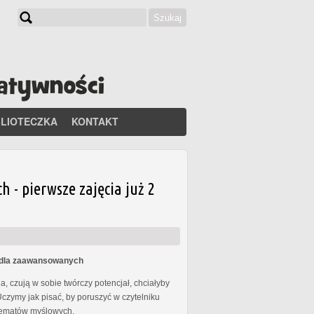
Szukaj
Formularz wyszukiwania
BLIOTECZKA
KONTAKT
- pierwsze zajęcia już 2
s dla zaawansowanych
, czują w sobie twórczy potencjał, chciałyby
Uczymy jak pisać, by poruszyć w czytelniku
chematów myślowych.