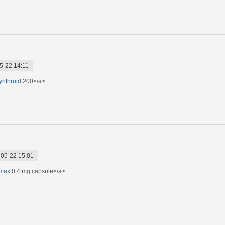
5-22 14:11
synthroid
200</a>
05-22 15:01
omax
0.4 mg capsule</a>