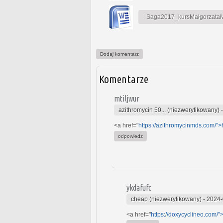
Saga2017_kursMałgorzataMa
Dodaj komentarz
Komentarze
mtiljwur
azithromycin 50... (niezweryfikowany)
<a href="
https://azithromycinmds.com/"
odpowiedz
ykdafufc
cheap (niezweryfikowany)
-
2024-
<a href="
https://doxycyclineo.com/"