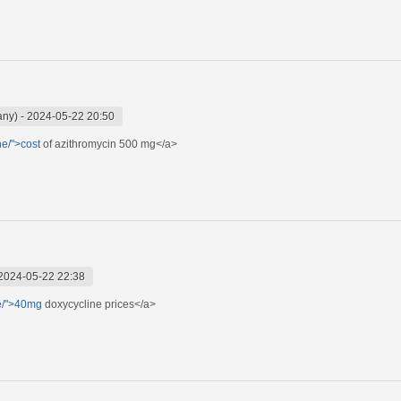
any)
-
2024-05-22 20:50
ne/">cost
of azithromycin 500 mg</a>
2024-05-22 22:38
ne/">40mg
doxycycline prices</a>