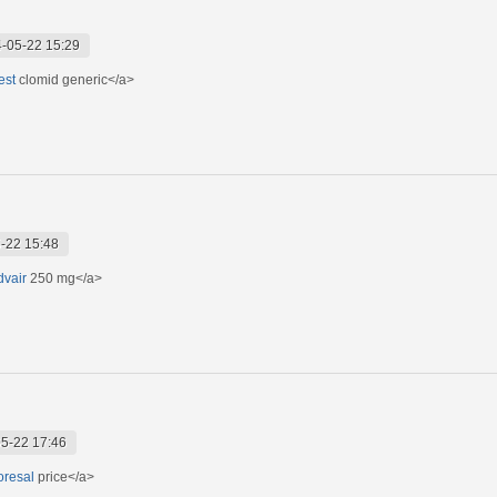
-05-22 15:29
est
clomid generic</a>
-22 15:48
dvair
250 mg</a>
5-22 17:46
ioresal
price</a>