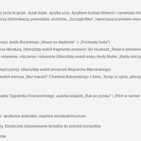
ej życie to język. Język bada. Języka uczy. Językiem buduje bliskość i opowiada his
czy dziennikarzy, polonistów, seniorów. „Szczygłofilka”, zakochana w polskim rep
eju Josifa Brodskiego „Mowa na stadionie” z „Pochwały nudy”)
i poza literaturą (Warsztaty wokół fragmentu powieści Siri Hustvedt „Świat w płomieni
a mówienie, milczenie i mówienie (Warsztaty wokół eseju Herty Muller „Kiedy milc
 mężczyzny). (Warsztaty wokół piosenek Wojciecha Młynarskiego)
y wokół wiersza „Bez marzeń” Charlesa Bukowskiego z tomu „Tonąc w ogniu, płoną
karka Tygodnika Powszechnego, autorka książek „Rak po polsku” i „Pilch w sensie 
 spotkania autorskie, wspólne kino/teatr/muzeum.
ią. Elastyczne dopasowanie tematów do potrzeb kursantów.
aków