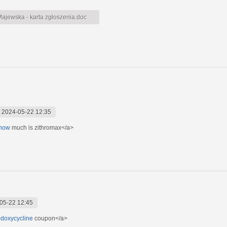
jewska - karta zgłoszenia.doc
-
2024-05-22 12:35
>how
much is zithromax</a>
05-22 12:45
>doxycycline
coupon</a>