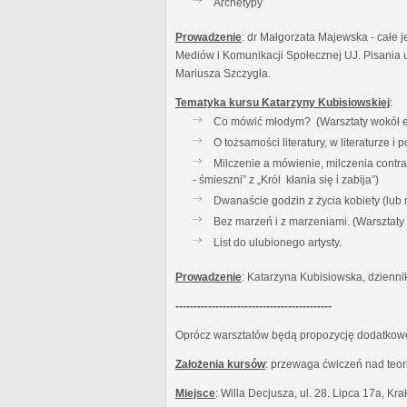
Archetypy
Prowadzenie
: dr Małgorzata Majewska - całe j
Mediów i Komunikacji Społecznej UJ. Pisania u
Mariusza Szczygła.
Tematyka kursu Katarzyny Kubisiowskiej
:
Co mówić młodym? (Warsztaty wokół es
O tożsamości literatury, w literaturze 
Milczenie a mówienie, milczenia contr
- śmieszni” z „Król kłania się i zabija”)
Dwanaście godzin z życia kobiety (lub
Bez marzeń i z marzeniami. (Warsztat
List do ulubionego artysty.
Prowadzenie
: Katarzyna Kubisiowska, dzienni
-------------------------------------------
Oprócz warsztatów będą propozycję dodatkowe:
Założenia kursów
: przewaga ćwiczeń nad teor
Miejsce
: Willa Decjusza, ul. 28. Lipca 17a, Kr