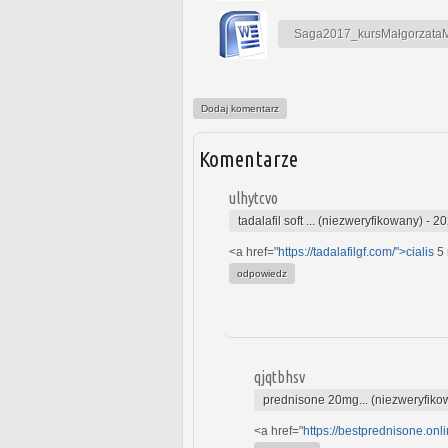
Saga2017_kursMałgorzataMa
Dodaj komentarz
Komentarze
ulhytcvo
tadalafil soft ... (niezweryfikowany)
-
20
<a href="
https://tadalafilgf.com/">cialis
5 
odpowiedz
qjqtbhsv
prednisone 20mg... (niezweryfiko
<a href="
https://bestprednisone.onli