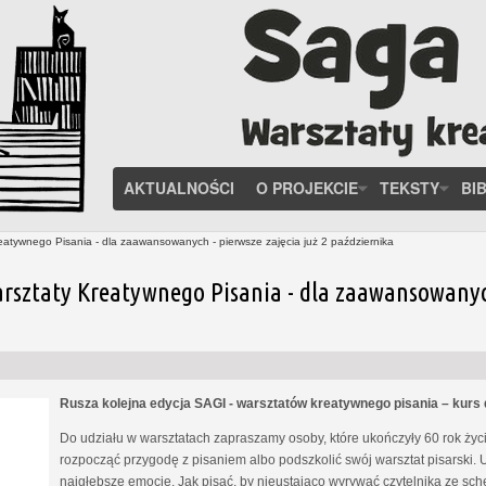
AKTUALNOŚCI
O PROJEKCIE
TEKSTY
BI
eatywnego Pisania - dla zaawansowanych - pierwsze zajęcia już 2 października
rsztaty Kreatywnego Pisania - dla zaawansowanych 
Rusza kolejna edycja SAGI - warsztatów kreatywnego pisania – kur
Do udziału w warsztatach zapraszamy osoby, które ukończyły 60 rok życia
rozpocząć przygodę z pisaniem albo podszkolić swój warsztat pisarski. 
najgłębsze emocje. Jak pisać, by nieustająco wyrywać czytelnika ze s