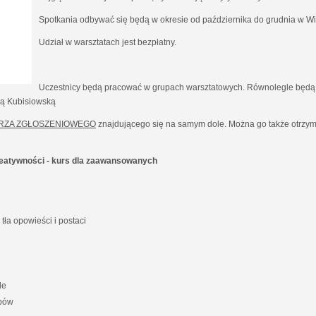
Spotkania odbywać się będą w okresie od października do grudnia w Wil
Udział w warsztatach jest bezpłatny.
Uczestnicy będą pracować w grupach warsztatowych. Równolegle będą 
ną Kubisiowską
RZA ZGŁOSZENIOWEGO
znajdującego się na samym dole. Można go także otrzyma
kreatywności - kurs dla zaawansowanych
ła opowieści i postaci
le
ypów