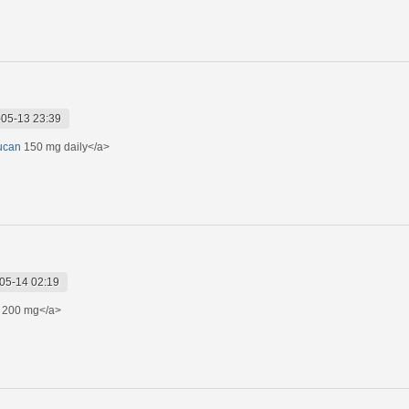
05-13 23:39
lucan
150 mg daily</a>
05-14 02:19
200 mg</a>