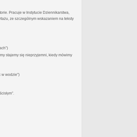
torie. Pracuje w Instytucie Dziennikarstwa,
ortażu, ze szczególnym wskazaniem na teksty
ach”)
zymy stajemy się nieprzyjemni, kiedy mówimy
c w wodzie”)
ścisłym”.