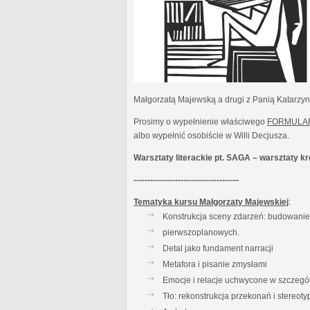
Małgorzatą Majewską a drugi z Panią Katarzy
Prosimy o wypełnienie właściwego
FORMULA
albo wypełnić osobiście w Willi Decjusza.
Warsztaty literackie pt. SAGA – warsztaty 
--------------------------------------
Tematyka kursu Małgorzaty Majewskiej
:
Konstrukcja sceny zdarzeń: budowanie t
pierwszoplanowych.
Detal jako fundament narracji
Metafora i pisanie zmysłami
Emocje i relacje uchwycone w szczegó
Tło: rekonstrukcja przekonań i stereot