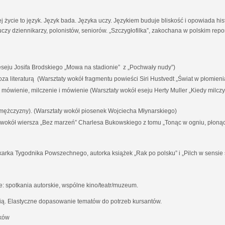
ej życie to język. Język bada. Języka uczy. Językiem buduje bliskość i opowiada his
czy dziennikarzy, polonistów, seniorów. „Szczygłofilka”, zakochana w polskim rep
eju Josifa Brodskiego „Mowa na stadionie” z „Pochwały nudy”)
i poza literaturą (Warsztaty wokół fragmentu powieści Siri Hustvedt „Świat w płomieni
a mówienie, milczenie i mówienie (Warsztaty wokół eseju Herty Muller „Kiedy milc
 mężczyzny). (Warsztaty wokół piosenek Wojciecha Młynarskiego)
y wokół wiersza „Bez marzeń” Charlesa Bukowskiego z tomu „Tonąc w ogniu, płoną
karka Tygodnika Powszechnego, autorka książek „Rak po polsku” i „Pilch w sensie 
 spotkania autorskie, wspólne kino/teatr/muzeum.
ią. Elastyczne dopasowanie tematów do potrzeb kursantów.
aków