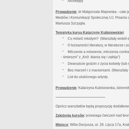
Archetypy
Prowadzenie
: dr Małgorzata Majewska - całe j
Mediów i Komunikacji Społecznej UJ. Pisania u
Mariusza Szczygła.
Tematyka kursu Katarzyny Kubisiowskiej
:
Co mówić młodym? (Warsztaty wokół es
O tożsamości literatury, w literaturze 
Milczenie a mówienie, milczenia contr
- śmieszni” z „Król kłania się i zabija”)
Dwanaście godzin z życia kobiety (lub
Bez marzeń i z marzeniami. (Warsztat
List do ulubionego artysty.
Prowadzenie
: Katarzyna Kubisiowska, dzienni
-------------------------------------------
Oprócz warsztatów będą propozycję dodatkowe:
Założenia kursów
: przewaga ćwiczeń nad teor
Miejsce
: Willa Decjusza, ul. 28. Lipca 17a, Kr