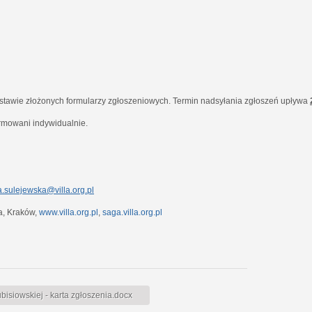
dstawie złożonych formularzy zgłoszeniowych. Termin nadsyłania zgłoszeń upływa
ormowani indywidualnie.
.sulejewska@villa.org.pl
7a, Kraków,
www.villa.org.pl
,
saga.villa.org.pl
siowskiej - karta zgłoszenia.docx