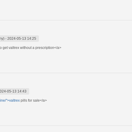
ny)
-
2024-05-13 14:25
o get valtrex without a prescription</a>
024-05-13 14:43
ine/">valtrex
pills for sale</a>