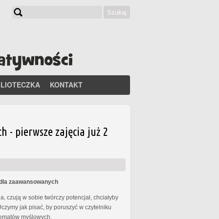
Szukaj
Formularz wyszukiwania
BLIOTECZKA
KONTAKT
- pierwsze zajęcia już 2
s dla zaawansowanych
, czują w sobie twórczy potencjał, chciałyby
Uczymy jak pisać, by poruszyć w czytelniku
chematów myślowych.