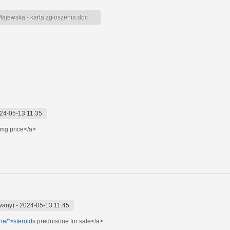
jewska - karta zgłoszenia.doc
24-05-13 11:35
mg price</a>
wany)
-
2024-05-13 11:45
ne/">steroids
prednisone for sale</a>