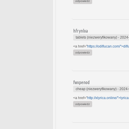
odpowiedz
hfrynlxa
tablets (niezweryfikowany)
-
2024-
<a href="
https://odiflucan.com/">dif
odpowiedz
fwxpenod
cheap (niezweryfikowany)
-
2024-
<a href="
http://xlyrica.online/">lyrica
odpowiedz