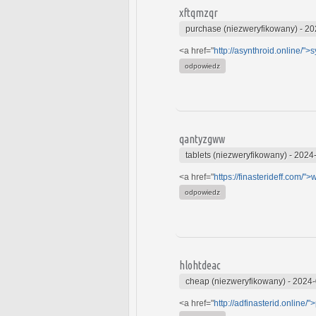
xftqmzqr
purchase (niezweryfikowany)
-
20
<a href="
http://asynthroid.online/">
odpowiedz
qantyzgww
tablets (niezweryfikowany)
-
2024-
<a href="
https://finasterideff.com/"
odpowiedz
hlohtdeac
cheap (niezweryfikowany)
-
2024-
<a href="
http://adfinasterid.online/