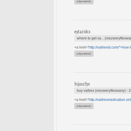
odpowiedz
eytazidcx
where to get va... (niezweryfikowa
<a href="
http://valtrexid.com/">how
t
odpowiedz
hijuxzfyv
buy valtrex (niezweryfikowany)
-
2
<a href="
http://valtrexmedication.onl
odpowiedz