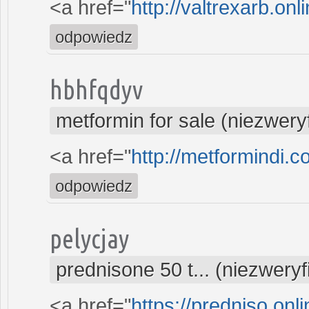
<a href="
http://valtrexarb.onl
odpowiedz
hbhfqdyv
metformin for sale (niezwer
<a href="
http://metformindi.
odpowiedz
pelycjay
prednisone 50 t... (niezwery
<a href="
https://predniso.onl