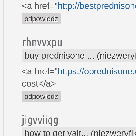
<a href="
http://bestpredniso
odpowiedz
rhnvvxpu
buy prednisone ... (niezwer
<a href="
https://oprednisone
cost</a>
odpowiedz
jigvviiqg
how to get valt... (niezweryf