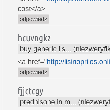
cost</a>
odpowiedz
hcuvngkz
buy generic lis... (niezweryf
<a href="
http://lisinoprilos.onl
odpowiedz
fjjctcgy
prednisone in m... (niezwer