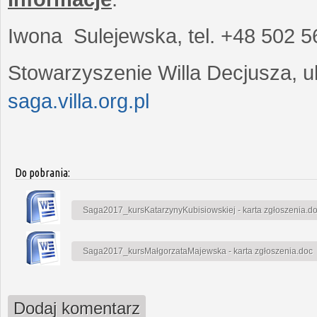
Iwona Sulejewska, tel. +48 502 5
Stowarzyszenie Willa Decjusza, ul
saga.villa.org.pl
Do pobrania:
Saga2017_kursKatarzynyKubisiowskiej - karta zgłoszenia.d
Saga2017_kursMałgorzataMajewska - karta zgłoszenia.doc
Dodaj komentarz