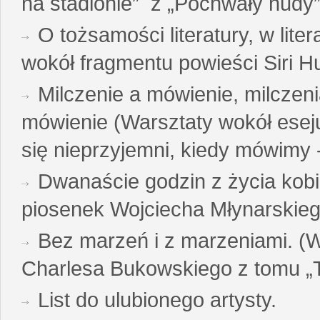
na stadionie” z „Pochwały nudy”
O tożsamości literatury, w liter
wokół fragmentu powieści Siri H
Milczenie a mówienie, milczeni
mówienie (Warsztaty wokół esej
się nieprzyjemni, kiedy mówimy - 
Dwanaście godzin z życia kobi
piosenek Wojciecha Młynarskie
Bez marzeń i z marzeniami. (
Charlesa Bukowskiego z tomu „T
List do ulubionego artysty.