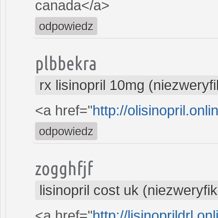
canada</a>
odpowiedz
plbbekra
rx lisinopril 10mg (niezwery
<a href="
http://olisinopril.onli
odpowiedz
zogghfjf
lisinopril cost uk (niezweryf
<a href="
http://lisinoprildrl.on