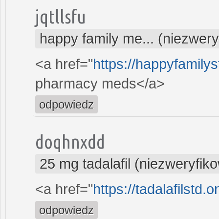
jqtllsfu
happy family me... (niezwer
<a href="
https://happyfamily
pharmacy meds</a>
odpowiedz
doqhnxdd
25 mg tadalafil (niezweryfik
<a href="
https://tadalafilstd.o
odpowiedz