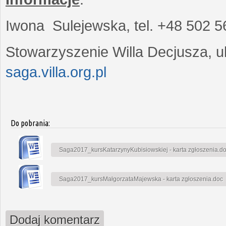
Iwona Sulejewska, tel. +48 502 5
Stowarzyszenie Willa Decjusza, ul
saga.villa.org.pl
Do pobrania:
Saga2017_kursKatarzynyKubisiowskiej - karta zgłoszenia.d
Saga2017_kursMałgorzataMajewska - karta zgłoszenia.doc
Dodaj komentarz