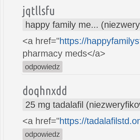
jqtllsfu
happy family me... (niezwer
<a href="
https://happyfamily
pharmacy meds</a>
odpowiedz
doqhnxdd
25 mg tadalafil (niezweryfik
<a href="
https://tadalafilstd.o
odpowiedz