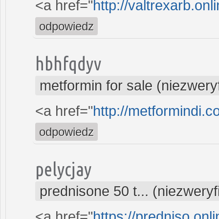
<a href="
http://valtrexarb.onl
odpowiedz
hbhfqdyv
metformin for sale (niezwer
<a href="
http://metformindi.
odpowiedz
pelycjay
prednisone 50 t... (niezwery
<a href="
https://predniso.onl