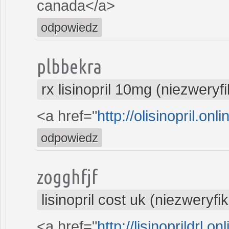
canada</a>
odpowiedz
plbbekra
rx lisinopril 10mg (niezwery
<a href="
http://olisinopril.onli
odpowiedz
zogghfjf
lisinopril cost uk (niezweryf
<a href="
http://lisinoprildrl.on