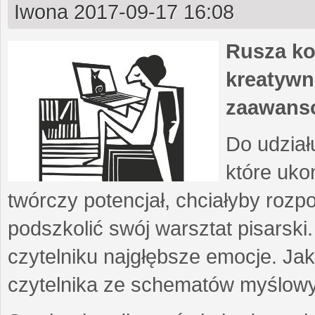
Iwona
2017-09-17 16:08
Rusza ko
kreatywn
zaawans
Do udział
które uko
twórczy potencjał, chciałyby roz
podszkolić swój warsztat pisarski
czytelniku najgłębsze emocje. Ja
czytelnika ze schematów myślow