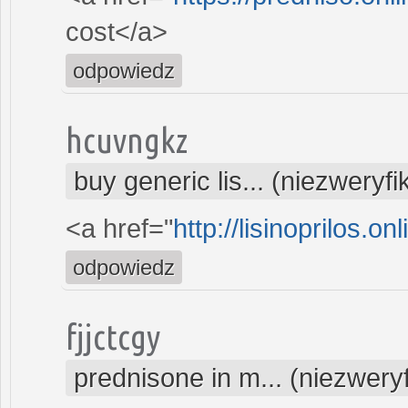
cost</a>
odpowiedz
hcuvngkz
buy generic lis... (niezweryf
<a href="
http://lisinoprilos.onl
odpowiedz
fjjctcgy
prednisone in m... (niezwer