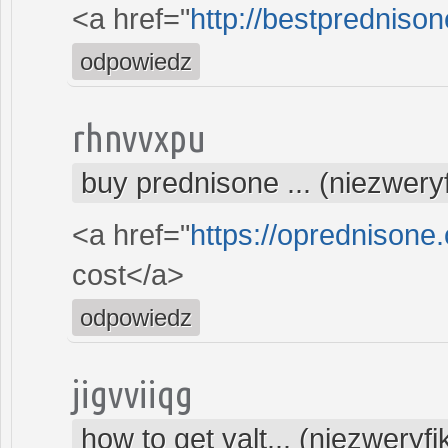
<a href="
http://bestpredniso
odpowiedz
rhnvvxpu
buy prednisone ... (niezwer
<a href="
https://oprednisone
cost</a>
odpowiedz
jigvviiqg
how to get valt... (niezweryf