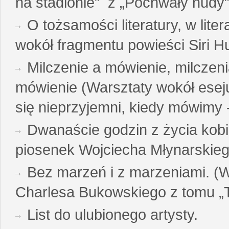
na stadionie” z „Pochwały nudy”
O tożsamości literatury, w liter
wokół fragmentu powieści Siri H
Milczenie a mówienie, milczeni
mówienie (Warsztaty wokół esej
się nieprzyjemni, kiedy mówimy - 
Dwanaście godzin z życia kobi
piosenek Wojciecha Młynarskie
Bez marzeń i z marzeniami. (
Charlesa Bukowskiego z tomu „T
List do ulubionego artysty.