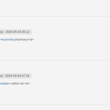
ny)
-
2024-05-04 05:12
e/">economy
pharmacy</a>
ny)
-
2024-05-04 07:26
canadian
valtrex otc</a>