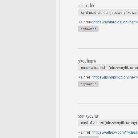
jdcqrahk
synthroid tablets (niezweryfikowa
<a href="
https://synthroidsl.online/"
odpowiedz
ykqqhxpw
medication lisi... (niezweryfikowan
<a href="
https://lisinoprilgp.online/
odpowiedz
ssmxyqvhw
cost of valtrex (niezweryfikowany)
<a href="
https://valtrexv.com/">chea