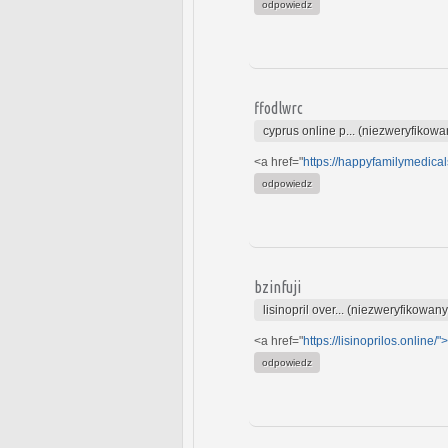
odpowiedz
ffodlwrc
cyprus online p... (niezweryfikowa
<a href="
https://happyfamilymedical
odpowiedz
bzinfuji
lisinopril over... (niezweryfikowany
<a href="
https://lisinoprilos.online/">
odpowiedz