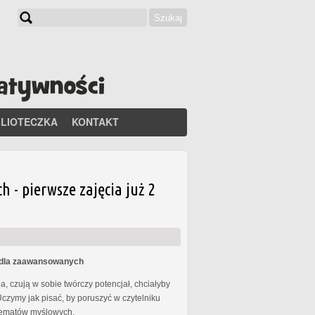
Szukaj
Formularz wyszukiwania
BLIOTECZKA
KONTAKT
- pierwsze zajęcia już 2
s dla zaawansowanych
, czują w sobie twórczy potencjał, chciałyby
Uczymy jak pisać, by poruszyć w czytelniku
chematów myślowych.