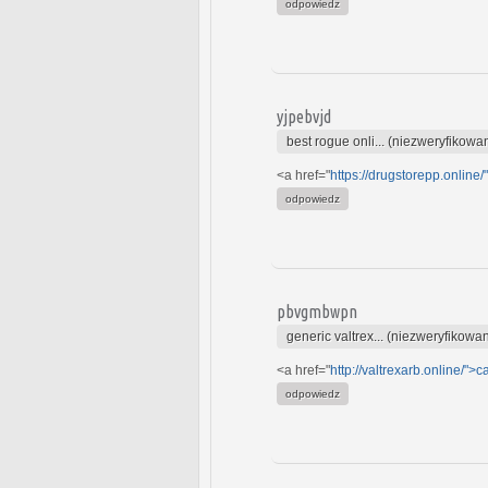
odpowiedz
yjpebvjd
best rogue onli... (niezweryfikowa
<a href="
https://drugstorepp.onlin
odpowiedz
pbvgmbwpn
generic valtrex... (niezweryfikowa
<a href="
http://valtrexarb.online/">
odpowiedz