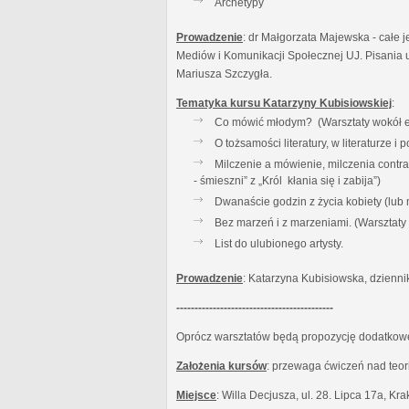
Archetypy
Prowadzenie
: dr Małgorzata Majewska - całe j
Mediów i Komunikacji Społecznej UJ. Pisania u
Mariusza Szczygła.
Tematyka kursu Katarzyny Kubisiowskiej
:
Co mówić młodym? (Warsztaty wokół es
O tożsamości literatury, w literaturze 
Milczenie a mówienie, milczenia contr
- śmieszni” z „Król kłania się i zabija”)
Dwanaście godzin z życia kobiety (lub
Bez marzeń i z marzeniami. (Warsztat
List do ulubionego artysty.
Prowadzenie
: Katarzyna Kubisiowska, dzienni
-------------------------------------------
Oprócz warsztatów będą propozycję dodatkowe:
Założenia kursów
: przewaga ćwiczeń nad teor
Miejsce
: Willa Decjusza, ul. 28. Lipca 17a, Kr