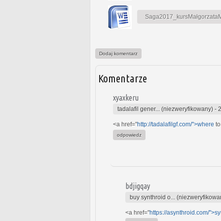
Saga2017_kursMałgorzataMa
Dodaj komentarz
Komentarze
xyaxkeru
tadalafil gener... (niezweryfikowany)
-
<a href="
http://tadalafilgf.com/">where
to
odpowiedz
bdjigqay
buy synthroid o... (niezweryfikowa
<a href="
https://asynthroid.com/">sy