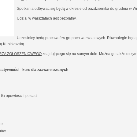
Spotkania odbywać się będą w okresie od października do grudnia w Wil
Udział w warsztatach jest bezpłatny.
Uczestnicy będą pracować w grupach warsztatowych. Równolegle będą 
ną Kubisiowską
RZA ZGŁOSZENIOWEGO
znajdującego się na samym dole. Można go także otrzyma
kreatywności - kurs dla zaawansowanych
ła opowieści i postaci
le
ypów