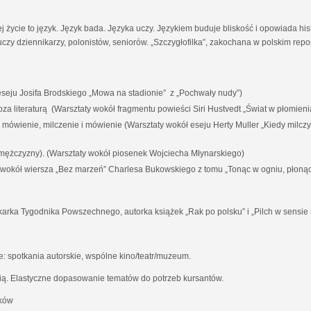
ej życie to język. Język bada. Języka uczy. Językiem buduje bliskość i opowiada his
czy dziennikarzy, polonistów, seniorów. „Szczygłofilka”, zakochana w polskim rep
eju Josifa Brodskiego „Mowa na stadionie” z „Pochwały nudy”)
i poza literaturą (Warsztaty wokół fragmentu powieści Siri Hustvedt „Świat w płomieni
a mówienie, milczenie i mówienie (Warsztaty wokół eseju Herty Muller „Kiedy milc
 mężczyzny). (Warsztaty wokół piosenek Wojciecha Młynarskiego)
y wokół wiersza „Bez marzeń” Charlesa Bukowskiego z tomu „Tonąc w ogniu, płoną
karka Tygodnika Powszechnego, autorka książek „Rak po polsku” i „Pilch w sensie 
 spotkania autorskie, wspólne kino/teatr/muzeum.
ią. Elastyczne dopasowanie tematów do potrzeb kursantów.
aków