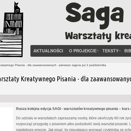
AKTUALNOŚCI
O PROJEKCIE
TEKSTY
BI
eatywnego Pisania - dla zaawansowanych - pierwsze zajęcia już 2 października
rsztaty Kreatywnego Pisania - dla zaawansowanych 
Rusza kolejna edycja SAGI - warsztatów kreatywnego pisania – kur
Do udziału w warsztatach zapraszamy osoby, które ukończyły 60 rok życia
rozpocząć przygodę z pisaniem albo podszkolić swój warsztat pisarski. 
najgłębsze emocje. Jak pisać, by nieustająco wyrywać czytelnika ze s