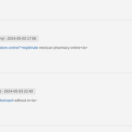
ny)
-
2024-05-03 17:06
store.online/">legitimate
mexican pharmacy online</a>
)
-
2024-05-03 22:40
lisinopril
without rx</a>