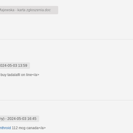
jewska - karta zgłoszenia.doc
2024-05-03 13:59
 buy tadalafil on line</a>
ny)
-
2024-05-03 16:45
nthroid
112 mcg canada</a>