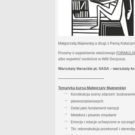
Małgorzatą Majewską a drugi z Panią Katarzy
Prosimy o wypełnienie właściwego
FORMULA
albo wypełnić osobiście w Willi Decjusza.
Warsztaty literackie pt. SAGA – warsztaty 
--------------------------------------
Tematyka kursu Małgorzaty Majewskiej
:
Konstrukcja sceny zdarzeń: budowanie t
pierwszoplanowych.
Detal jako fundament narracji
Metafora i pisanie zmysłami
Emocje i relacje uchwycone w szczegó
Tło: rekonstrukcja przekonań i stereot