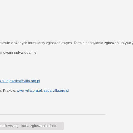
dstawie złożonych formularzy zgłoszeniowych. Termin nadsyłania zgłoszeń upływa
ormowani indywidualnie.
.sulejewska@villa.org.pl
7a, Kraków,
www.villa.org.pl
,
saga.villa.org.pl
siowskiej - karta zgłoszenia.docx