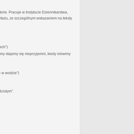
torie. Pracuje w Instytucie Dziennikarstwa,
ortażu, ze szczególnym wskazaniem na teksty
ach”)
zymy stajemy się nieprzyjemni, kiedy mówimy
c w wodzie”)
ścisłym”.