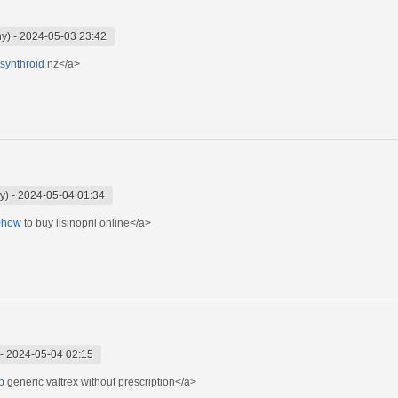
ny)
-
2024-05-03 23:42
>synthroid
nz</a>
y)
-
2024-05-04 01:34
">how
to buy lisinopril online</a>
-
2024-05-04 02:15
p
generic valtrex without prescription</a>