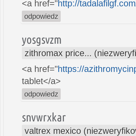
<a href="
http://tadalafilgf.com
odpowiedz
yosgsvzm
zithromax price... (niezwery
<a href="
https://azithromycin
tablet</a>
odpowiedz
snvwrxkar
valtrex mexico (niezweryfik