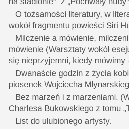
na stadionie” z „Pochwały nudy”
O tożsamości literatury, w liter
wokół fragmentu powieści Siri H
Milczenie a mówienie, milczeni
mówienie (Warsztaty wokół esej
się nieprzyjemni, kiedy mówimy - 
Dwanaście godzin z życia kobi
piosenek Wojciecha Młynarskie
Bez marzeń i z marzeniami. (
Charlesa Bukowskiego z tomu „T
List do ulubionego artysty.