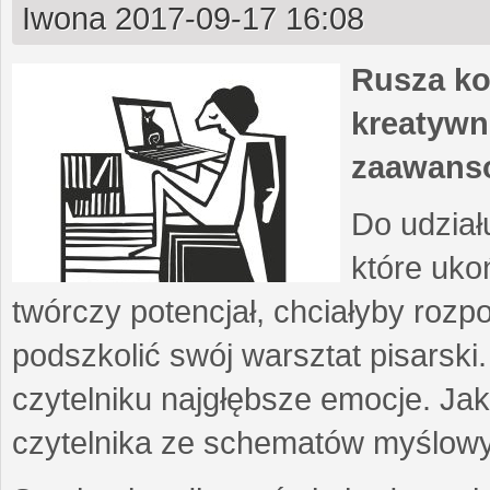
Iwona
2017-09-17 16:08
Rusza ko
kreatywn
zaawans
Do udział
które uko
twórczy potencjał, chciałyby roz
podszkolić swój warsztat pisarski
czytelniku najgłębsze emocje. Ja
czytelnika ze schematów myślow