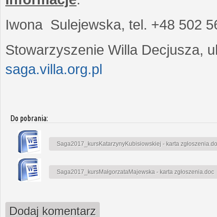
Iwona Sulejewska, tel. +48 502 5
Stowarzyszenie Willa Decjusza, ul
saga.villa.org.pl
Do pobrania:
Saga2017_kursKatarzynyKubisiowskiej - karta zgłoszenia.d
Saga2017_kursMałgorzataMajewska - karta zgłoszenia.doc
Dodaj komentarz