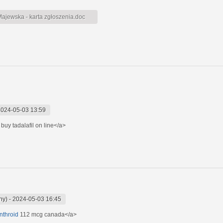
jewska - karta zgłoszenia.doc
2024-05-03 13:59
 buy tadalafil on line</a>
ny)
-
2024-05-03 16:45
nthroid
112 mcg canada</a>