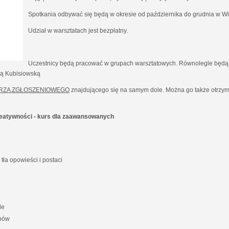
Spotkania odbywać się będą w okresie od października do grudnia w Wil
Udział w warsztatach jest bezpłatny.
Uczestnicy będą pracować w grupach warsztatowych. Równolegle będą 
ną Kubisiowską
RZA ZGŁOSZENIOWEGO
znajdującego się na samym dole. Można go także otrzyma
kreatywności - kurs dla zaawansowanych
ła opowieści i postaci
le
ypów