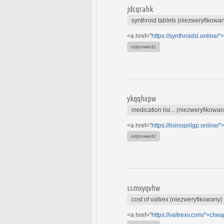
jdcqrahk
synthroid tablets (niezweryfikowa
<a href="
https://synthroidsl.online/"
odpowiedz
ykqqhxpw
medication lisi... (niezweryfikowan
<a href="
https://lisinoprilgp.online/
odpowiedz
ssmxyqvhw
cost of valtrex (niezweryfikowany)
<a href="
https://valtrexv.com/">chea