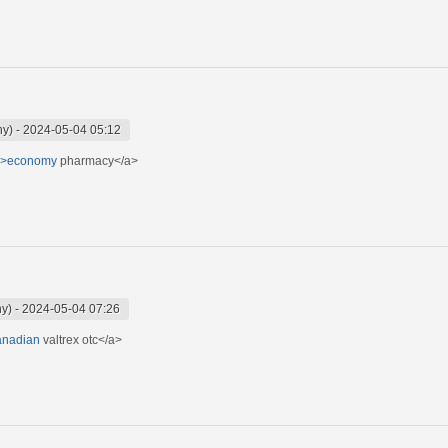
ny)
-
2024-05-04 05:12
e/">economy
pharmacy</a>
ny)
-
2024-05-04 07:26
canadian
valtrex otc</a>