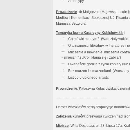
Archetypy
Prowadzenie
: dr Małgorzata Majewska - całe j
Mediów i Komunikacji Społecznej UJ. Pisania u
Mariusza Szczygła.
Tematyka kursu Katarzyny Kubisiowskiej
:
Co mówić młodym? (Warsztaty wokół es
O tożsamości literatury, w literaturze 
Milczenie a mówienie, milczenia contr
- śmieszni” z „Król kłania się i zabija”)
Dwanaście godzin z życia kobiety (lub
Bez marzeń i z marzeniami. (Warsztat
List do ulubionego artysty.
Prowadzenie
: Katarzyna Kubisiowska, dzienni
-------------------------------------------
Oprócz warsztatów będą propozycję dodatkowe:
Założenia kursów
: przewaga ćwiczeń nad teor
Miejsce
: Willa Decjusza, ul. 28. Lipca 17a, Kr