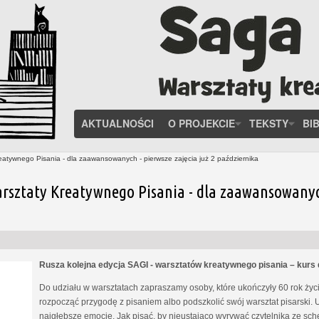
AKTUALNOŚCI
O PROJEKCIE
TEKSTY
BI
eatywnego Pisania - dla zaawansowanych - pierwsze zajęcia już 2 października
rsztaty Kreatywnego Pisania - dla zaawansowanych 
Rusza kolejna edycja SAGI - warsztatów kreatywnego pisania – kur
Do udziału w warsztatach zapraszamy osoby, które ukończyły 60 rok życia
rozpocząć przygodę z pisaniem albo podszkolić swój warsztat pisarski. 
najgłębsze emocje. Jak pisać, by nieustająco wyrywać czytelnika ze s