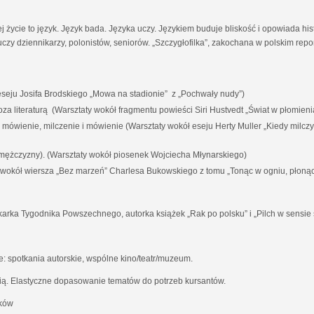
ej życie to język. Język bada. Języka uczy. Językiem buduje bliskość i opowiada his
czy dziennikarzy, polonistów, seniorów. „Szczygłofilka”, zakochana w polskim rep
eju Josifa Brodskiego „Mowa na stadionie” z „Pochwały nudy”)
i poza literaturą (Warsztaty wokół fragmentu powieści Siri Hustvedt „Świat w płomieni
a mówienie, milczenie i mówienie (Warsztaty wokół eseju Herty Muller „Kiedy milc
 mężczyzny). (Warsztaty wokół piosenek Wojciecha Młynarskiego)
y wokół wiersza „Bez marzeń” Charlesa Bukowskiego z tomu „Tonąc w ogniu, płoną
karka Tygodnika Powszechnego, autorka książek „Rak po polsku” i „Pilch w sensie 
 spotkania autorskie, wspólne kino/teatr/muzeum.
ią. Elastyczne dopasowanie tematów do potrzeb kursantów.
aków