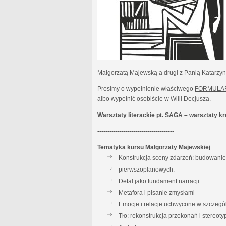
Małgorzatą Majewską a drugi z Panią Katarzy
Prosimy o wypełnienie właściwego
FORMULA
albo wypełnić osobiście w Willi Decjusza.
Warsztaty literackie pt. SAGA – warsztaty 
--------------------------------------
Tematyka kursu Małgorzaty Majewskiej
:
Konstrukcja sceny zdarzeń: budowanie t
pierwszoplanowych.
Detal jako fundament narracji
Metafora i pisanie zmysłami
Emocje i relacje uchwycone w szczegó
Tło: rekonstrukcja przekonań i stereot