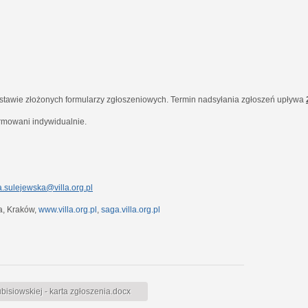
dstawie złożonych formularzy zgłoszeniowych. Termin nadsyłania zgłoszeń upływa
ormowani indywidualnie.
.sulejewska@villa.org.pl
7a, Kraków,
www.villa.org.pl
,
saga.villa.org.pl
siowskiej - karta zgłoszenia.docx