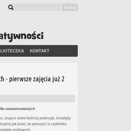
Szukaj
Formularz wyszukiwania
BLIOTECZKA
KONTAKT
- pierwsze zajęcia już 2
s dla zaawansowanych
, czują w sobie twórczy potencjał, chciałyby
Uczymy jak pisać, by poruszyć w czytelniku
chematów myślowych.