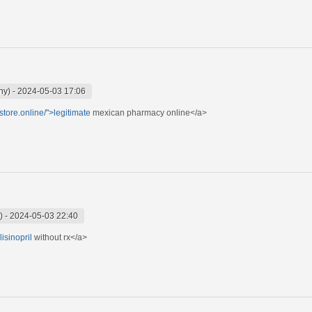
ny)
-
2024-05-03 17:06
store.online/">legitimate
mexican pharmacy online</a>
)
-
2024-05-03 22:40
lisinopril
without rx</a>