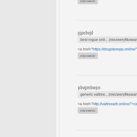
odpowiedz
yjpebvjd
best rogue onli... (niezweryfikowa
<a href="
https://drugstorepp.onlin
odpowiedz
pbvgmbwpn
generic valtrex... (niezweryfikowa
<a href="
http://valtrexarb.online/">
odpowiedz