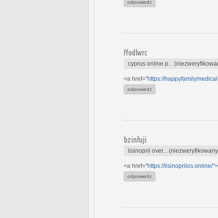
odpowiedz
ffodlwrc
cyprus online p... (niezweryfikowa
<a href="
https://happyfamilymedical
odpowiedz
bzinfuji
lisinopril over... (niezweryfikowany
<a href="
https://lisinoprilos.online/">
odpowiedz