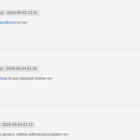
ny)
-
2024-05-03 23:42
>synthroid
nz</a>
y)
-
2024-05-04 01:34
">how
to buy lisinopril online</a>
-
2024-05-04 02:15
p
generic valtrex without prescription</a>