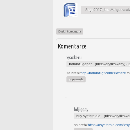
Saga2017_kursMałgorzataMa
Dodaj komentarz
Komentarze
xyaxkeru
tadalafil gener... (niezweryfikowany)
-
<a href="
http://tadalafilgf.com/">where
to
odpowiedz
bdjigqay
buy synthroid o... (niezweryfikowa
<a href="
https://asynthroid.com/">sy