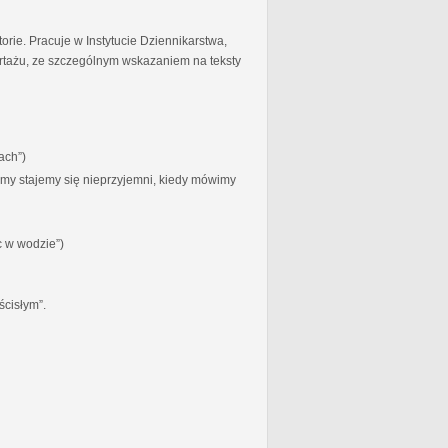
torie. Pracuje w Instytucie Dziennikarstwa,
ortażu, ze szczególnym wskazaniem na teksty
ach”)
zymy stajemy się nieprzyjemni, kiedy mówimy
c w wodzie”)
ścisłym”.