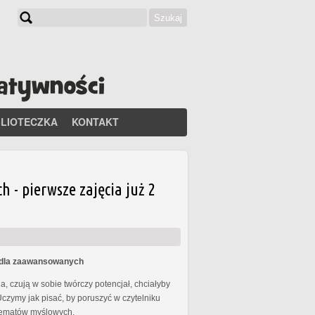
Szukaj
Formularz wyszukiwania
BLIOTECZKA
KONTAKT
- pierwsze zajęcia już 2
s dla zaawansowanych
, czują w sobie twórczy potencjał, chciałyby
Uczymy jak pisać, by poruszyć w czytelniku
chematów myślowych.