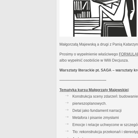
Małgorzatą Majewską a drugi z Panią Katarzy
Prosimy o wypełnienie właściwego
FORMULA
albo wypełnić osobiście w Willi Decjusza.
Warsztaty literackie pt. SAGA – warsztaty 
--------------------------------------
Tematyka kursu Małgorzaty Majewskiej
:
Konstrukcja sceny zdarzeń: budowanie t
pierwszoplanowych.
Detal jako fundament narracji
Metafora i pisanie zmysłami
Emocje i relacje uchwycone w szczegó
Tło: rekonstrukcja przekonań i stereot