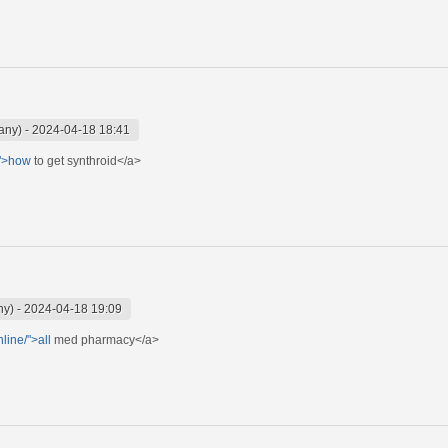
any)
-
2024-04-18 18:41
/">how
to get synthroid</a>
ny)
-
2024-04-18 19:09
line/">all
med pharmacy</a>