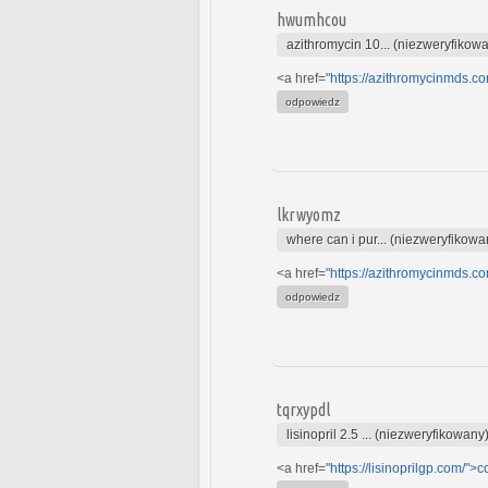
hwumhcou
azithromycin 10... (niezweryfikow
<a href="
https://azithromycinmds.c
odpowiedz
lkrwyomz
where can i pur... (niezweryfikowa
<a href="
https://azithromycinmds.c
odpowiedz
tqrxypdl
lisinopril 2.5 ... (niezweryfikowany
<a href="
https://lisinoprilgp.com/">c