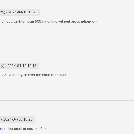
any)
-
2024-04-18 16:20
om/">buy
azithromycin 500mg online without prescription</a>
ny)
-
2024-04-18 18:16
om/">azithromycin
over the counter us</a>
)
-
2024-04-18 18:20
ost
of lisinopril in mexico</a>