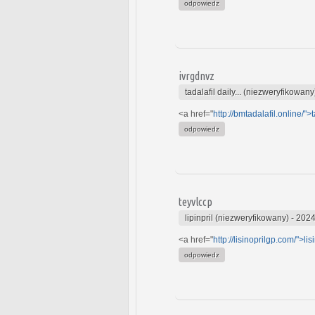
odpowiedz
ivrgdnvz
tadalafil daily... (niezweryfikowany
<a href="
http://bmtadalafil.online/">t
odpowiedz
teyvlccp
lipinpril (niezweryfikowany)
-
2024
<a href="
http://lisinoprilgp.com/">lis
odpowiedz