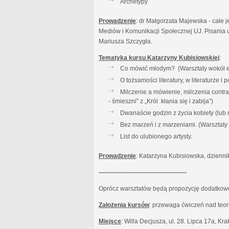
Archetypy
Prowadzenie
: dr Małgorzata Majewska - całe j
Mediów i Komunikacji Społecznej UJ. Pisania u
Mariusza Szczygła.
Tematyka kursu Katarzyny Kubisiowskiej
:
Co mówić młodym? (Warsztaty wokół es
O tożsamości literatury, w literaturze 
Milczenie a mówienie, milczenia contr
- śmieszni” z „Król kłania się i zabija”)
Dwanaście godzin z życia kobiety (lub
Bez marzeń i z marzeniami. (Warsztat
List do ulubionego artysty.
Prowadzenie
: Katarzyna Kubisiowska, dzienni
-------------------------------------------
Oprócz warsztatów będą propozycję dodatkowe:
Założenia kursów
: przewaga ćwiczeń nad teor
Miejsce
: Willa Decjusza, ul. 28. Lipca 17a, Kr