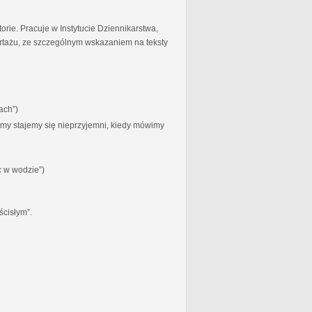
torie. Pracuje w Instytucie Dziennikarstwa,
ortażu, ze szczególnym wskazaniem na teksty
ach”)
zymy stajemy się nieprzyjemni, kiedy mówimy
c w wodzie”)
ścisłym”.