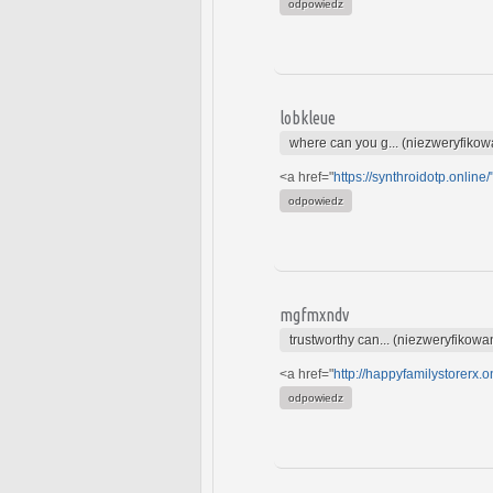
odpowiedz
lobkleue
where can you g... (niezweryfikow
<a href="
https://synthroidotp.online
odpowiedz
mgfmxndv
trustworthy can... (niezweryfikowa
<a href="
http://happyfamilystorerx.on
odpowiedz