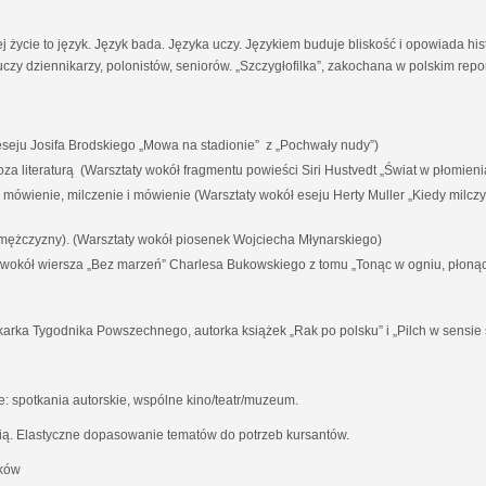
ej życie to język. Język bada. Języka uczy. Językiem buduje bliskość i opowiada his
czy dziennikarzy, polonistów, seniorów. „Szczygłofilka”, zakochana w polskim rep
eju Josifa Brodskiego „Mowa na stadionie” z „Pochwały nudy”)
i poza literaturą (Warsztaty wokół fragmentu powieści Siri Hustvedt „Świat w płomieni
a mówienie, milczenie i mówienie (Warsztaty wokół eseju Herty Muller „Kiedy milc
 mężczyzny). (Warsztaty wokół piosenek Wojciecha Młynarskiego)
y wokół wiersza „Bez marzeń” Charlesa Bukowskiego z tomu „Tonąc w ogniu, płoną
karka Tygodnika Powszechnego, autorka książek „Rak po polsku” i „Pilch w sensie 
 spotkania autorskie, wspólne kino/teatr/muzeum.
ią. Elastyczne dopasowanie tematów do potrzeb kursantów.
aków