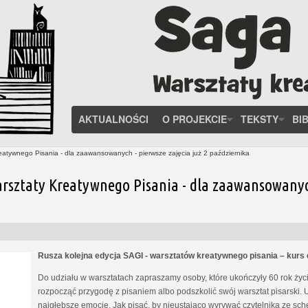
AKTUALNOŚCI
O PROJEKCIE
TEKSTY
BI
eatywnego Pisania - dla zaawansowanych - pierwsze zajęcia już 2 października
rsztaty Kreatywnego Pisania - dla zaawansowanych 
Rusza kolejna edycja SAGI - warsztatów kreatywnego pisania – kur
Do udziału w warsztatach zapraszamy osoby, które ukończyły 60 rok życia
rozpocząć przygodę z pisaniem albo podszkolić swój warsztat pisarski. 
najgłębsze emocje. Jak pisać, by nieustająco wyrywać czytelnika ze s