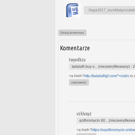
Saga2017_kursMałgorzataMa
Dodaj komentarz
Komentarze
twyedkzu
tadalafil buy o... (niezweryfikowany)
-
2
<a href="
http://tadalafilgf.com/">cialis
rx 
odpowiedz
vzklvayz
azithromycin 60... (niezweryfikow
<a href="
https://oazithromycin.onli