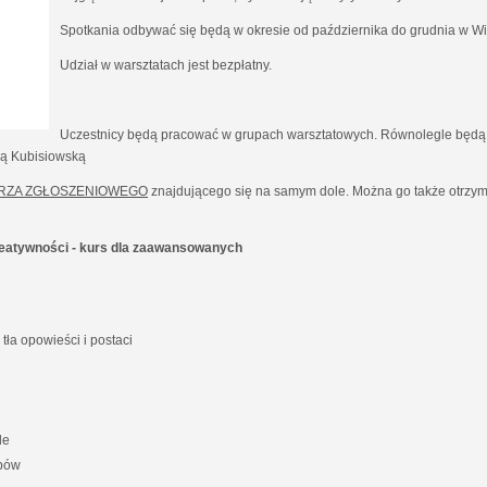
Spotkania odbywać się będą w okresie od października do grudnia w Wil
Udział w warsztatach jest bezpłatny.
Uczestnicy będą pracować w grupach warsztatowych. Równolegle będą 
ną Kubisiowską
RZA ZGŁOSZENIOWEGO
znajdującego się na samym dole. Można go także otrzyma
kreatywności - kurs dla zaawansowanych
ła opowieści i postaci
le
ypów