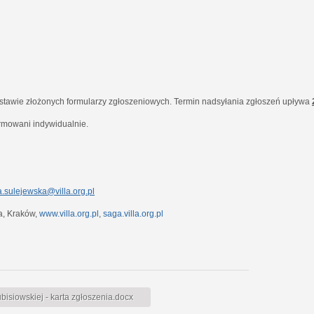
dstawie złożonych formularzy zgłoszeniowych. Termin nadsyłania zgłoszeń upływa
ormowani indywidualnie.
.sulejewska@villa.org.pl
7a, Kraków,
www.villa.org.pl
,
saga.villa.org.pl
siowskiej - karta zgłoszenia.docx