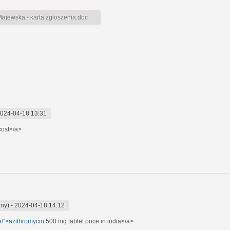
jewska - karta zgłoszenia.doc
024-04-18 13:31
cost</a>
any)
-
2024-04-18 14:12
ne/">azithromycin
500 mg tablet price in india</a>