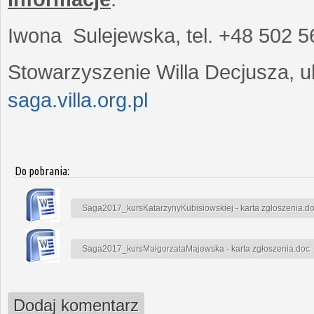
Iwona Sulejewska, tel. +48 502 5
Stowarzyszenie Willa Decjusza, ul
saga.villa.org.pl
Do pobrania:
Saga2017_kursKatarzynyKubisiowskiej - karta zgłoszenia.d
Saga2017_kursMałgorzataMajewska - karta zgłoszenia.doc
Dodaj komentarz