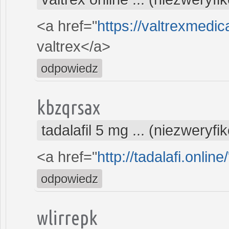
<a href="
https://valtrexmedi
valtrex</a>
odpowiedz
kbzqrsax
tadalafil 5 mg ... (niezweryf
<a href="
http://tadalafi.online/
odpowiedz
wlirrepk