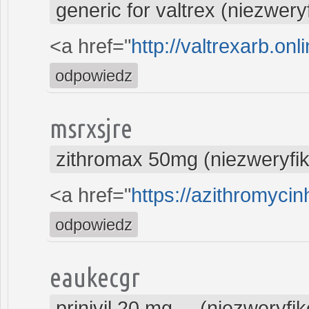
generic for valtrex (niezwer
<a href="
http://valtrexarb.onl
odpowiedz
msrxsjre
zithromax 50mg (niezweryfi
<a href="
https://azithromyci
odpowiedz
eaukecgr
prinivil 20 mg ... (niezweryf