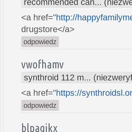
recommended can... (niezwe
<a href="
http://happyfamilym
drugstore</a>
odpowiedz
vwofhamv
synthroid 112 m... (niezwery
<a href="
https://synthroidsl.o
odpowiedz
blpagjkx