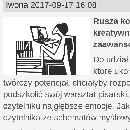
Iwona
2017-09-17 16:08
Rusza ko
kreatywn
zaawans
Do udział
które uko
twórczy potencjał, chciałyby roz
podszkolić swój warsztat pisarski
czytelniku najgłębsze emocje. Ja
czytelnika ze schematów myślow