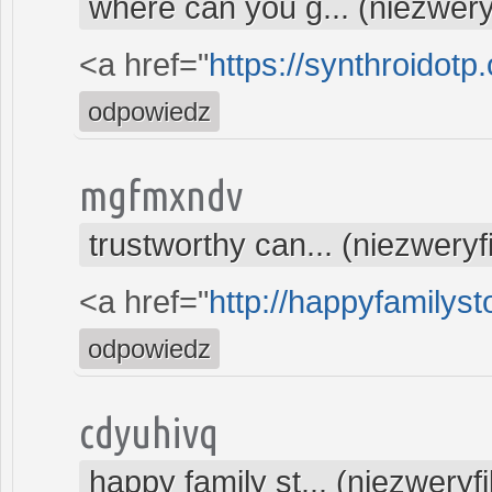
where can you g... (niezwer
<a href="
https://synthroidotp
odpowiedz
mgfmxndv
trustworthy can... (niezwery
<a href="
http://happyfamilysto
odpowiedz
cdyuhivq
happy family st... (niezwery