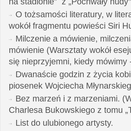
na stadionie” z „Pochwały nudy”
O tożsamości literatury, w liter
wokół fragmentu powieści Siri H
Milczenie a mówienie, milczeni
mówienie (Warsztaty wokół esej
się nieprzyjemni, kiedy mówimy - 
Dwanaście godzin z życia kobi
piosenek Wojciecha Młynarskie
Bez marzeń i z marzeniami. (
Charlesa Bukowskiego z tomu „T
List do ulubionego artysty.