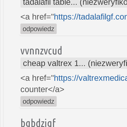
tadalafil table... (niezweryfi
<a href="
https://tadalafilgf.
odpowiedz
vvnnzvcud
cheap valtrex 1... (niezwery
<a href="
https://valtrexmedic
counter</a>
odpowiedz
bgbdzjgf