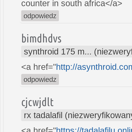
counter in south africa</a>
odpowiedz
bimdhdvs
synthroid 175 m... (niezwer
<a href="
http://asynthroid.co
odpowiedz
cjcwjdlt
rx tadalafil (niezweryfikowan
<a href="
https://tadalafilu.onl